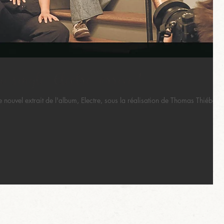
 single, Electre, arrive !
e nouvel extrait de l'album, Electre, sous la réalisation de Thomas Thiébaut