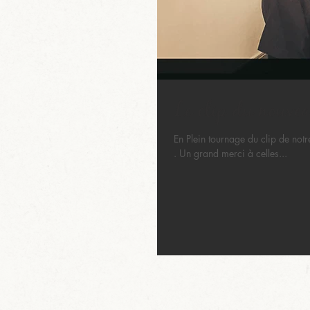
Le clip du nouveau
En Plein tournage du clip de notr
. Un grand merci à celles...