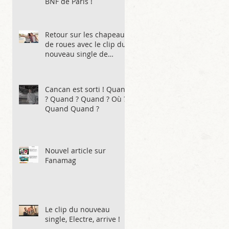
BNF de Paris !
7 juin 2025
Retour sur les chapeaux
de roues avec le clip du
nouveau single de
l'album !
5 juin 2025
Cancan est sorti ! Quand
? Quand ? Quand ? Où ?
Quand Quand ?
2 mai 2025
Nouvel article sur
Fanamag
1 oct. 2024
Le clip du nouveau
single, Electre, arrive !