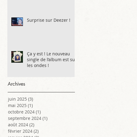
10 sept. 2024
Surprise sur Deezer !
16 août 2024
Ça y est ! Le nouveau
single de l’album est sur
les ondes !
2 août 2024
Archives
juin 2025
(3)
3 posts
mai 2025
(1)
1 post
octobre 2024
(1)
1 post
septembre 2024
(1)
1 post
août 2024
(2)
2 posts
février 2024
(2)
2 posts