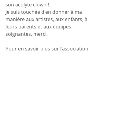
son acolyte clown !
Je suis touchée d'en donner à ma 
manière aux artistes, aux enfants, à 
leurs parents et aux équipes 
soignantes, merci.
Pour en savoir plus sur l’association 
123 soleil artistes à l’hôpital :
https://www.123soleil-hopital.fr/
Podcast sur :
Radio méga
http://www.radio-
mega.com/player/podcasts/emission
/PARENTALITE%20MON%20AMOUR
Spotify :
https://open.spotify.com/show/0baG
niwCeaFUEN0nmg5KYR