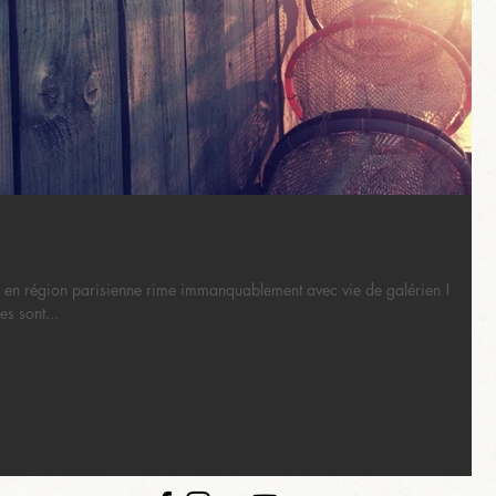
.
 en région parisienne rime immanquablement avec vie de galérien !
s sont...