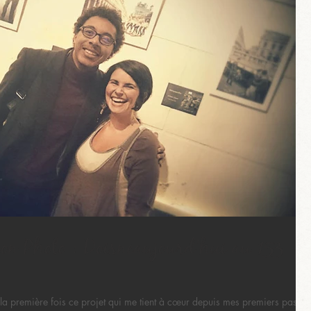
ion Photo : Doisneaujourd'hui au 153 -
a première fois ce projet qui me tient à cœur depuis mes premiers pas