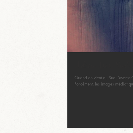
Adieu Mon Sud..
Quand on vient du Sud, ‘Monter’
Forcément, les images médiatique