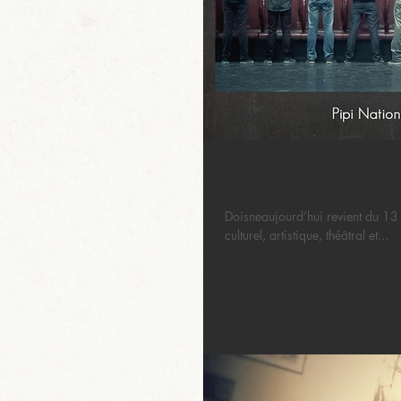
Doisneaujourd'hui
Doisneaujourd’hui revient du 13 
culturel, artistique, théâtral et...