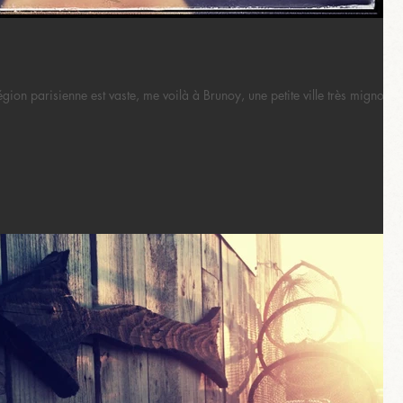
région parisienne est vaste, me voilà à Brunoy, une petite ville très mignonne