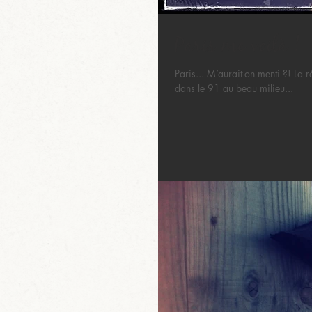
Paris me voilà !
Paris... M’aurait-on menti ?! La 
dans le 91 au beau milieu...