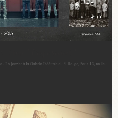
 : 2ème ! L'expo revient !
au 26 janvier à la Galerie Théâtrale du Fil Rouge, Paris 13, un lieu